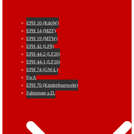
EPH 10 (KdoW)
EPH 14 (MZF)
EPH 19 (MTW)
EPH 42 (LF8)
EPH 44-2 (LF20)
EPH 44-1 (LF16)
EPH 74 (GW-L)
FwA
EPH 70 (Kinderfeuerwehr)
Fahrzeuge a.D.