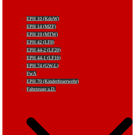
EPH 10 (KdoW)
EPH 14 (MZF)
EPH 19 (MTW)
EPH 42 (LF8)
EPH 44-2 (LF20)
EPH 44-1 (LF16)
EPH 74 (GW-L)
FwA
EPH 70 (Kinderfeuerwehr)
Fahrzeuge a.D.