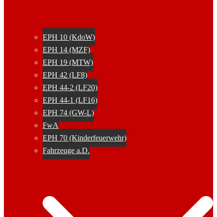
EPH 10 (KdoW)
EPH 14 (MZF)
EPH 19 (MTW)
EPH 42 (LF8)
EPH 44-2 (LF20)
EPH 44-1 (LF16)
EPH 74 (GW-L)
FwA
EPH 70 (Kinderfeuerwehr)
Fahrzeuge a.D.