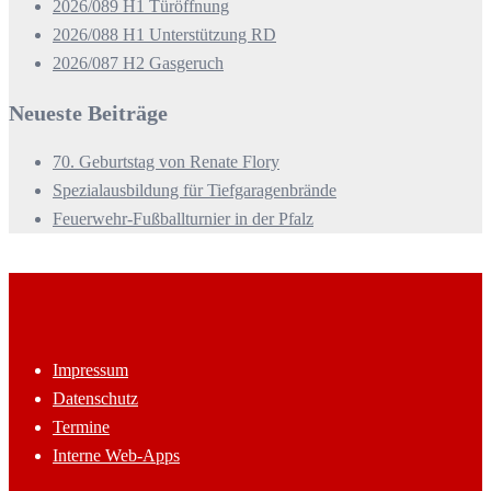
2026/089 H1 Türöffnung
2026/088 H1 Unterstützung RD
2026/087 H2 Gasgeruch
Neueste Beiträge
70. Geburtstag von Renate Flory
Spezialausbildung für Tiefgaragenbrände
Feuerwehr-Fußballturnier in der Pfalz
Impressum
Datenschutz
Termine
Interne Web-Apps