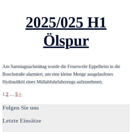
2025/025 H1
Ölspur
Am Samstagnachmittag wurde die Feuerwehr Eppelheim in die
Boschstraße alarmiert, um eine kleine Menge ausgelaufenes
Hydrauliköl eines Müllabfuhrfahrzeugs aufzunehmen.
Seitennummerierung
1
2
…
5
>
der
Folgen Sie uns
Beiträge
Letzte Einsätze