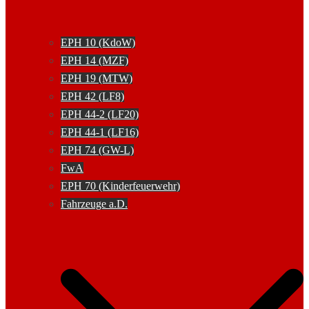
EPH 10 (KdoW)
EPH 14 (MZF)
EPH 19 (MTW)
EPH 42 (LF8)
EPH 44-2 (LF20)
EPH 44-1 (LF16)
EPH 74 (GW-L)
FwA
EPH 70 (Kinderfeuerwehr)
Fahrzeuge a.D.