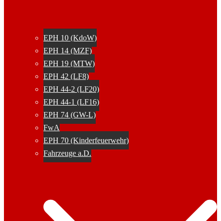
EPH 10 (KdoW)
EPH 14 (MZF)
EPH 19 (MTW)
EPH 42 (LF8)
EPH 44-2 (LF20)
EPH 44-1 (LF16)
EPH 74 (GW-L)
FwA
EPH 70 (Kinderfeuerwehr)
Fahrzeuge a.D.