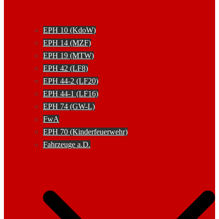
EPH 10 (KdoW)
EPH 14 (MZF)
EPH 19 (MTW)
EPH 42 (LF8)
EPH 44-2 (LF20)
EPH 44-1 (LF16)
EPH 74 (GW-L)
FwA
EPH 70 (Kinderfeuerwehr)
Fahrzeuge a.D.