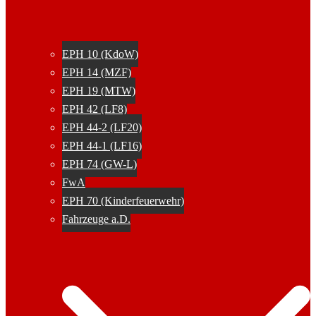
EPH 10 (KdoW)
EPH 14 (MZF)
EPH 19 (MTW)
EPH 42 (LF8)
EPH 44-2 (LF20)
EPH 44-1 (LF16)
EPH 74 (GW-L)
FwA
EPH 70 (Kinderfeuerwehr)
Fahrzeuge a.D.