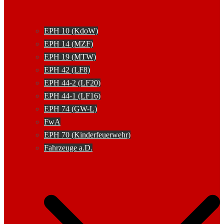
EPH 10 (KdoW)
EPH 14 (MZF)
EPH 19 (MTW)
EPH 42 (LF8)
EPH 44-2 (LF20)
EPH 44-1 (LF16)
EPH 74 (GW-L)
FwA
EPH 70 (Kinderfeuerwehr)
Fahrzeuge a.D.