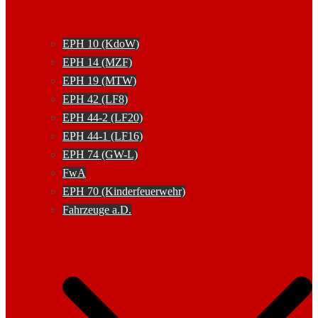
EPH 10 (KdoW)
EPH 14 (MZF)
EPH 19 (MTW)
EPH 42 (LF8)
EPH 44-2 (LF20)
EPH 44-1 (LF16)
EPH 74 (GW-L)
FwA
EPH 70 (Kinderfeuerwehr)
Fahrzeuge a.D.