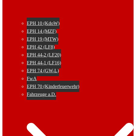
EPH 10 (KdoW)
EPH 14 (MZF)
EPH 19 (MTW)
EPH 42 (LF8)
EPH 44-2 (LF20)
EPH 44-1 (LF16)
EPH 74 (GW-L)
FwA
EPH 70 (Kinderfeuerwehr)
Fahrzeuge a.D.