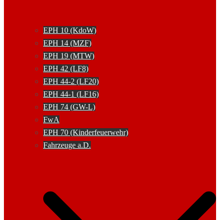
EPH 10 (KdoW)
EPH 14 (MZF)
EPH 19 (MTW)
EPH 42 (LF8)
EPH 44-2 (LF20)
EPH 44-1 (LF16)
EPH 74 (GW-L)
FwA
EPH 70 (Kinderfeuerwehr)
Fahrzeuge a.D.