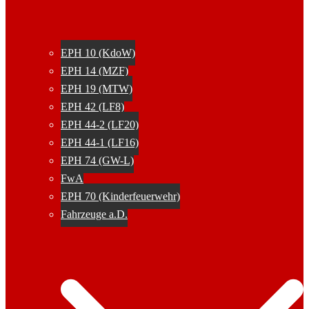
EPH 10 (KdoW)
EPH 14 (MZF)
EPH 19 (MTW)
EPH 42 (LF8)
EPH 44-2 (LF20)
EPH 44-1 (LF16)
EPH 74 (GW-L)
FwA
EPH 70 (Kinderfeuerwehr)
Fahrzeuge a.D.